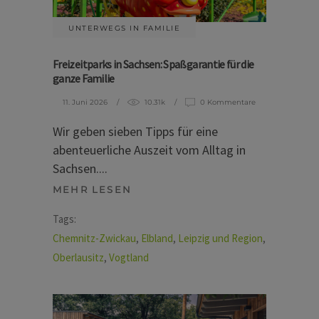
UNTERWEGS IN FAMILIE
Freizeitparks in Sachsen: Spaßgarantie für die
ganze Familie
11. Juni 2026
10.31k
0 Kommentare
Wir geben sieben Tipps für eine
abenteuerliche Auszeit vom Alltag in
Sachsen.
MEHR LESEN
Tags:
Chemnitz-Zwickau
,
Elbland
,
Leipzig und Region
,
Oberlausitz
,
Vogtland