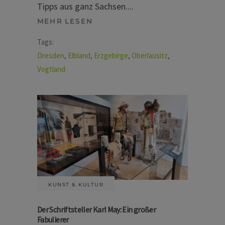
Tipps aus ganz Sachsen.
MEHR LESEN
Tags:
Dresden
,
Elbland
,
Erzgebirge
,
Oberlausitz
,
Vogtland
KUNST & KULTUR
Der Schriftsteller Karl May: Ein großer
Fabulierer