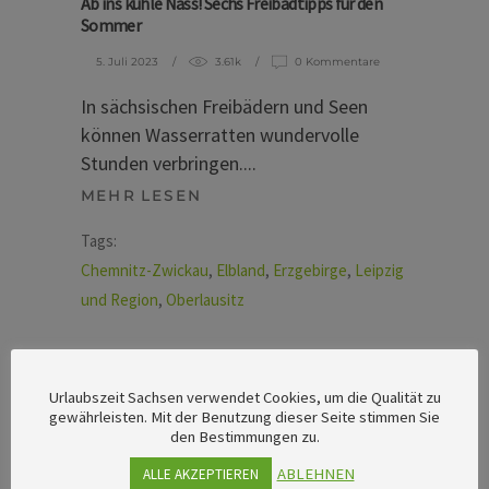
Ab ins kühle Nass! Sechs Freibadtipps für den
Sommer
5. Juli 2023
3.61k
0 Kommentare
In sächsischen Freibädern und Seen
können Wasserratten wundervolle
Stunden verbringen.
MEHR LESEN
Tags:
Chemnitz-Zwickau
,
Elbland
,
Erzgebirge
,
Leipzig
und Region
,
Oberlausitz
Urlaubszeit Sachsen verwendet Cookies, um die Qualität zu
gewährleisten. Mit der Benutzung dieser Seite stimmen Sie
den Bestimmungen zu.
ABLEHNEN
ALLE AKZEPTIEREN