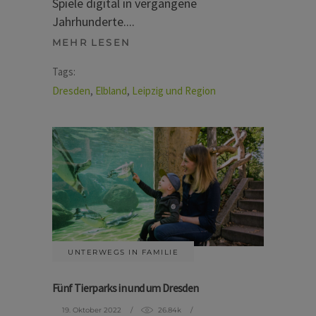
Spiele digital in vergangene
Jahrhunderte.
MEHR LESEN
Tags:
Dresden
,
Elbland
,
Leipzig und Region
UNTERWEGS IN FAMILIE
Fünf Tierparks in und um Dresden
19. Oktober 2022
26.84k