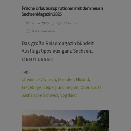
Frische Urlaubsinspirationen mit dem neuen
SachsenMagazin 2026
19. Januar 2026
7.54k
0 Kommentare
Das große Reisemagazin bündelt
Ausflugstipps aus ganz Sachsen.
MEHR LESEN
Tags:
Chemnitz-Zwickau
,
Dresden
,
Elbland
,
Erzgebirge
,
Leipzig und Region
,
Oberlausitz
,
Sächsische Schweiz
,
Vogtland