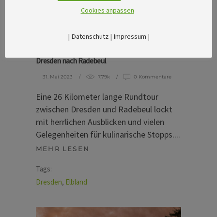
Cookies anpassen
NATUR & AKTIV
|
Datenschutz
|
Impressum
|
Eine Genuss-Radtour auf dem Elberadweg von
Dresden nach Radebeul
31. Mai 2023
7.79k
0 Kommentare
Eine 26 Kilometer lange Rundtour
zwischen Dresden und Radebeul lockt
mit herrlichen Ausblicken und vielen
Gelegenheiten für kulinarische Stopps.
MEHR LESEN
Tags:
Dresden
,
Elbland