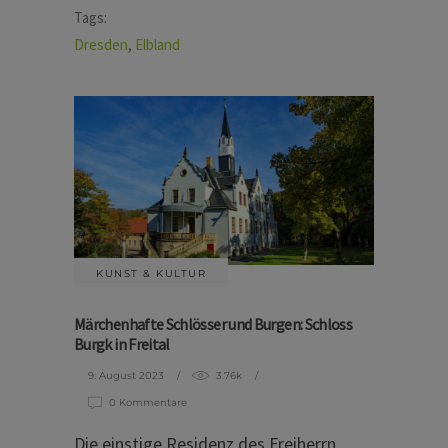
Tags:
Dresden
,
Elbland
KUNST & KULTUR
Märchenhafte Schlösser und Burgen: Schloss
Burgk in Freital
9. August 2023
3.76k
0 Kommentare
Die einstige Residenz des Freiherrn