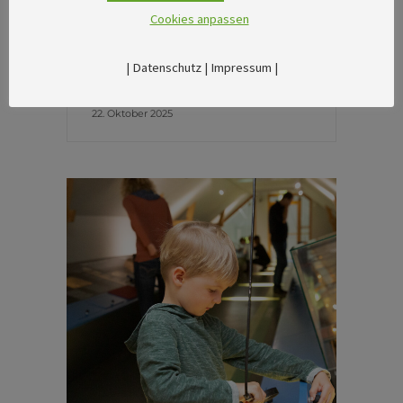
Cookies anpassen
zwölf Kilometer lange
Rundwanderung ab Thürmsdorf
zu einem Geheimtipp.
|
Datenschutz
|
Impressum
|
22. Oktober 2025