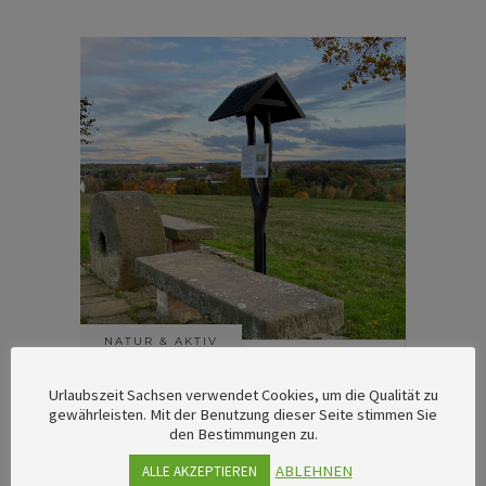
NATUR & AKTIV
Eine aussichtsreiche
Urlaubszeit Sachsen verwendet Cookies, um die Qualität zu
gewährleisten. Mit der Benutzung dieser Seite stimmen Sie
Herbstwanderung in der
den Bestimmungen zu.
Sächsischen Schweiz
ABLEHNEN
ALLE AKZEPTIEREN
Weite Ausblicke machen diese