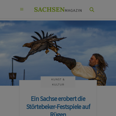
KUNST &
KULTUR
Ein Sachse erobert die
Störtebeker-Festspiele auf
Rügen