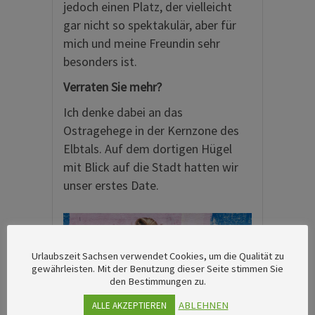
jedoch einen Platz, der vielleicht
gar nicht so spektakulär, aber für
mich und meine Freundin sehr
besonders ist.
Verraten Sie mehr?
Ich denke dabei an das
Ostragehege in der Kernzone des
Elbtals. Auf dem dortigen Hügel
mit Blick auf die Stadt hatten wir
unser erstes Date.
Urlaubszeit Sachsen verwendet Cookies, um die Qualität zu
gewährleisten. Mit der Benutzung dieser Seite stimmen Sie
den Bestimmungen zu.
ABLEHNEN
ALLE AKZEPTIEREN