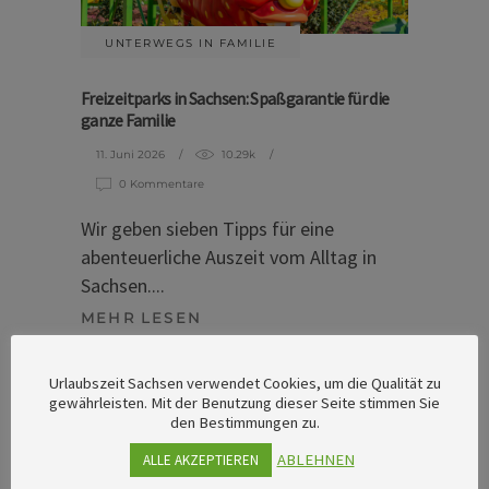
UNTERWEGS IN FAMILIE
Freizeitparks in Sachsen: Spaßgarantie für die
ganze Familie
11. Juni 2026
10.29k
0 Kommentare
Wir geben sieben Tipps für eine
abenteuerliche Auszeit vom Alltag in
Sachsen.
MEHR LESEN
Tags:
Urlaubszeit Sachsen verwendet Cookies, um die Qualität zu
Chemnitz-Zwickau
,
Elbland
,
Leipzig und Region
,
gewährleisten. Mit der Benutzung dieser Seite stimmen Sie
Oberlausitz
,
Vogtland
den Bestimmungen zu.
ABLEHNEN
ALLE AKZEPTIEREN