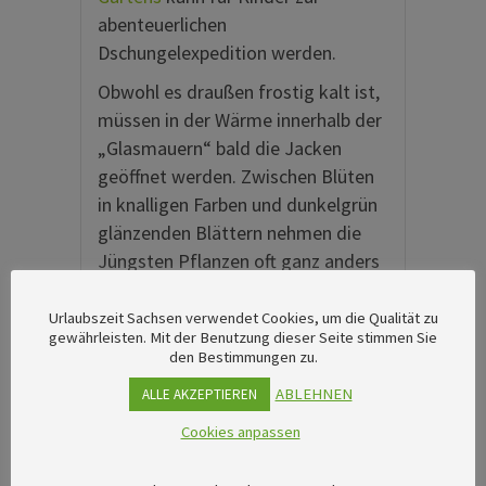
abenteuerlichen
Dschungelexpedition werden.
Obwohl es draußen frostig kalt ist,
müssen in der Wärme innerhalb der
„Glasmauern“ bald die Jacken
geöffnet werden. Zwischen Blüten
in knalligen Farben und dunkelgrün
glänzenden Blättern nehmen die
Jüngsten Pflanzen oft ganz anders
wahr als im Freien.
Urlaubszeit Sachsen verwendet Cookies, um die Qualität zu
gewährleisten. Mit der Benutzung dieser Seite stimmen Sie
Tags:
den Bestimmungen zu.
Chemnitz-Zwickau
,
Dresden
,
Elbland
,
ABLEHNEN
ALLE AKZEPTIEREN
Leipzig und Region
Cookies anpassen