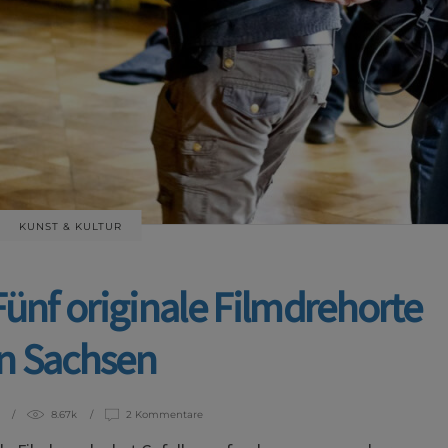
KUNST & KULTUR
ünf originale Filmdrehorte
in Sachsen
8.67k
2 Kommentare