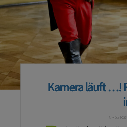
Kamera läuft …! F
1. März 2023