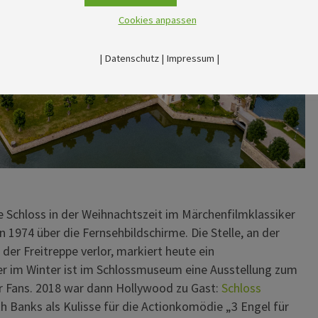
Cookies anpassen
|
Datenschutz
|
Impressum
|
e Schloss in der Weihnachtszeit im Märchenfilmklassiker
 1974 über die Fernsehbildschirme. Die Stelle, an der
er Freitreppe verlor, markiert heute ein
r im Winter ist im Schlossmuseum eine Ausstellung zum
für Fans. 2018 war dann Hollywood zu Gast:
Schloss
h Banks als Kulisse für die Actionkomödie „3 Engel für