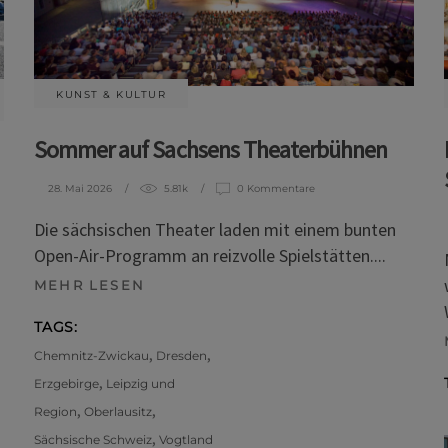
KUNST & KULTUR
Sommer auf Sachsens Theaterbühnen
28. Mai 2026
5.81k
0 Kommentare
Die sächsischen Theater laden mit einem bunten
Open-Air-Programm an reizvolle Spielstätten.
MEHR LESEN
TAGS:
,
,
Chemnitz-Zwickau
Dresden
,
Erzgebirge
Leipzig und
,
,
Region
Oberlausitz
,
Sächsische Schweiz
Vogtland