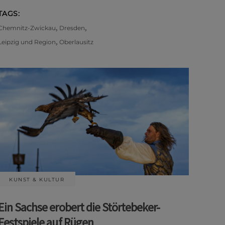
TAGS:
,
,
Chemnitz-Zwickau
Dresden
,
Leipzig und Region
Oberlausitz
KUNST & KULTUR
Ein Sachse erobert die Störtebeker-
Festspiele auf Rügen