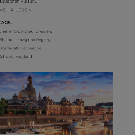
jüdischer Kultur.
MEHR LESEN
TAGS:
,
,
Chemnitz-Zwickau
Dresden
,
,
Elbland
Leipzig und Region
,
Oberlausitz
Sächsische
,
Schweiz
Vogtland