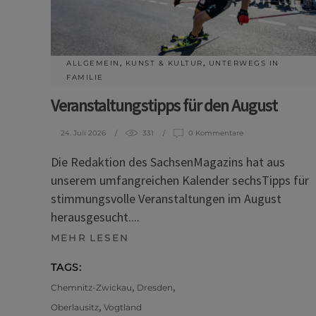
ALLGEMEIN
,
KUNST & KULTUR
,
UNTERWEGS IN
FAMILIE
Veranstaltungstipps für den August
24. Juli 2026
331
0 Kommentare
Die Redaktion des SachsenMagazins hat aus
unserem umfangreichen Kalender sechsTipps für
stimmungsvolle Veranstaltungen im August
herausgesucht.
MEHR LESEN
TAGS:
,
,
Chemnitz-Zwickau
Dresden
,
Oberlausitz
Vogtland