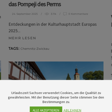
das Pompeji des Perms
24. September 2025
3.11k
0 Kommentare
n
Entdeckungen in der Kulturhauptstadt Europas
2025
MEHR LESEN
TAGS:
Chemnitz-Zwickau
Urlaubszeit Sachsen verwendet Cookies, um die Qualität zu
gewährleisten. Mit der Benutzung dieser Seite stimmen Sie den
Bestimmungen zu.
ABLEHNEN
ALLE AKZEPTIEREN