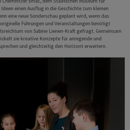
 Chemnitzer smac, dem Staatlichen Museum für
n Ideen einen Ausflug in die Geschichte zum kleinen
nn eine neue Sonderschau geplant wird, wenn das
originelle Führungen und Veranstaltungen benötigt
llsreichtum von Sabine Lienen-Kraft gefragt. Gemeinsam
twickelt sie kreative Konzepte für anregende und
sprechen und gleichzeitig den Horizont erweitern.