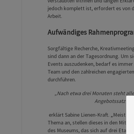
verstaubten Vitrinen und langen Erklär
jedoch komplett ist, erfordert es v
Arbeit.
Aufwändiges Rahmenprogra
Sorgfältige Recherche, Kreativmeeting
sind dann an der Tagesordnung. Um s
Events auszudenken, bedarf es immer
Team und den zahlreichen engagierten
durchführen.
„Nach etwa drei Monaten steht all
Angebotssatz für
erklärt Sabine Lienen-Kraft. „Meist n
Thema an, stellen dieses in den Mittel
des Museums, das sich auf drei Etage