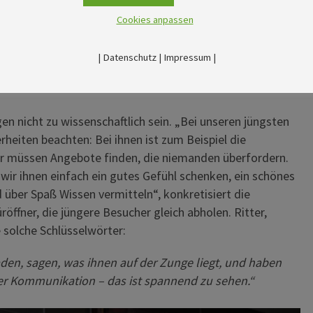
rung widmet.“ Parallel dazu werde ein Bezug zur heutigen
Cookies anpassen
die Relevanz zum Alltagsleben seien elementar für
|
Datenschutz
|
Impressum
|
der Spaß im Vordergrund
en nicht zu wissenschaftlich sein. „Bei unseren jüngsten
iten beachten: Bei ihnen ist zum Beispiel die
r müssen Angebote finden, die niemanden überfordern.
ir ihnen einfach ein gutes Gefühl schenken, ein schönes
 über Spaß Wissen vermitteln“, konkretisiert die
röffner, die jüngere Besucher gleich abholen. Ritter,
 solche Schlüsselwörter:
en, sagen, was ihnen auf der Zunge liegt, und haben
er Kommunikation – das ist spannend zu sehen.“