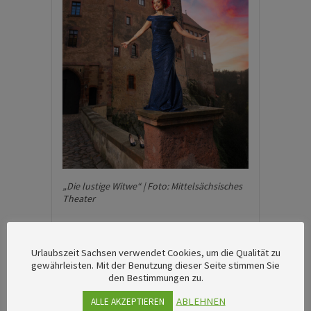
„Die lustige Witwe“ | Foto: Mittelsächsisches
Theater
Burg Schönfels und Theaterhof
Plauen
Urlaubszeit Sachsen verwendet Cookies, um die Qualität zu
gewährleisten. Mit der Benutzung dieser Seite stimmen Sie
den Bestimmungen zu.
Das Theater Plauen-Zwickau bringt
ABLEHNEN
ALLE AKZEPTIEREN
zwei Produktionen auf die