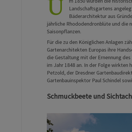
U
m 1850 wurden die historisch
Landschaftsgartens angeleg
Bäderarchitektur aus Gründe
jährliche Rhododendronblüte und die n
Saisonpflanzen.
Für die zu den Königlichen Anlagen zä
Gartenarchitekten Europas ihre Handsc
die Gestaltung mit der Ernennung des
im Jahr 1848 an. In der Folge wirkten
Petzold, der Dresdner Gartenbaudirek
Gartenbauinspektor Paul Schindel sowi
Schmuckbeete und Sichtachs