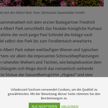
t sich der Albert Park. Foto: Sächsische Staatsbäder GmbH
usammenarbeit mit dem ersten Badegärtner Friedrich
ne Albert Park umschließt das feudale Königliche Kurhaus
altete der noch junge Paul Schindel die Anlage nach
l selbst den Park bis zum Forellenteich erweiterte.
en Albert Park neben weitläufigen Wiesen und typischen
artens vor allem die imposanten Schmuckbepflanzungen
n ruhenden Weihern und Teichen, wie beispielsweise dem
schlängeln sich Wege durch das romantisch wirkende
mte Statue der Gesundheitsgöttin „Hygiea“ und eine
artenbauinspektors Paul Schindel gepflanzt wurde und
Urlaubszeit Sachsen verwendet Cookies, um die Qualität zu
gewährleisten. Mit der Benutzung dieser Seite stimmen Sie den
Bestimmungen zu.
Park am Badeplatz
ABLEHNEN
ALLE AKZEPTIEREN