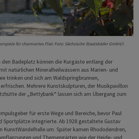
rspiele für charmantes Flair. Foto: Sächsische Staatsbäder GmbH/I.
 den Badeplatz können die Kurgäste entlang der
mit natürlichen Mineralheilwässern aus Marien- und
fee trinken und sich am Waldspringbrunnen,
rfrischen. Mehrere Kunstskulpturen, der Musikpavillon
utzhütte der „Bettybank“ lassen sich am Übergang zum
Impulsgeber für erste Wege und Bereiche, bevor Paul
nd Sportplätze integrierte. Ab 1928 gestaltete Gustav
igen KunstWandelhalle um. Später kamen Rhododendren,
lbepflanzungen und Themengärten wie der Heide- und