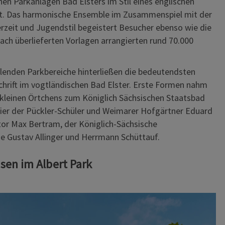
en Parkanlagen Bad Elsters im Stil eines englischen
t. Das harmonische Ensemble im Zusammenspiel mit der
rzeit und Jugendstil begeistert Besucher ebenso wie die
ach überlieferten Vorlagen arrangierten rund 70.000
hlenden Parkbereiche hinterließen die bedeutendsten
hrift im vogtländischen Bad Elster. Erste Formen nahm
 kleinen Örtchens zum Königlich Sächsischen Staatsbad
 hier der Pückler-Schüler und Weimarer Hofgärtner Eduard
tor Max Bertram, der Königlich-Sächsische
e Gustav Allinger und Herrmann Schüttauf.
en im Albert Park