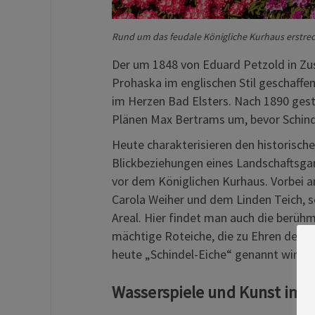
Rund um das feudale Königliche Kurhaus erstreck
Der um 1848 von Eduard Petzold in Z
Prohaska im englischen Stil geschaffe
im Herzen Bad Elsters. Nach 1890 gest
Plänen Max Bertrams um, bevor Schinde
Heute charakterisieren den historisch
Blickbeziehungen eines Landschaftsg
vor dem Königlichen Kurhaus. Vorbei a
Carola Weiher und dem Linden Teich, 
Areal. Hier findet man auch die berüh
mächtige Roteiche, die zu Ehren des G
heute „Schindel-Eiche“ genannt wird.
Wasserspiele und Kunst im 