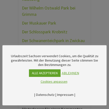
Der Wilhelm Ostwald Park bei
Grimma
Der Muskauer Park
Der Schlosspark Krobnitz
Der Schwanenteichpark in Zwickau
Tags:
Urlaubszeit Sachsen verwendet Cookies, um die Qualität zu
Vogtland
gewährleisten. Mit der Benutzung dieser Seite stimmen Sie
den Bestimmungen zu.
ABLEHNEN
ALLE AKZEPTIEREN
Cookies anpassen
|
Datenschutz
|
Impressum
|