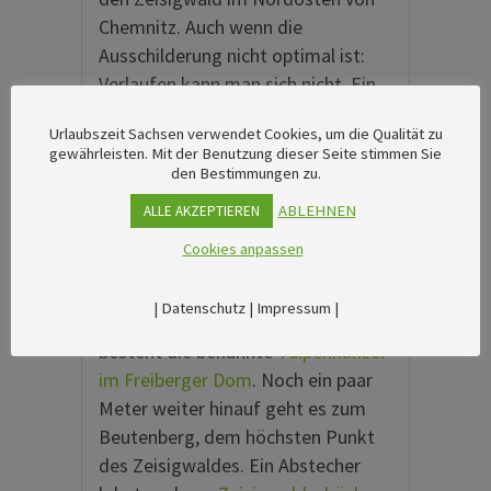
Chemnitz. Auch wenn die
Ausschilderung nicht optimal ist:
Verlaufen kann man sich nicht. Ein
Aussichtsplateau mit Blick auf die
Urlaubszeit Sachsen verwendet Cookies, um die Qualität zu
Stadt und das Erzgebirgsvorland
gewährleisten. Mit der Benutzung dieser Seite stimmen Sie
befindet sich auf dem knapp 400
den Bestimmungen zu.
Meter hohen Fuchsberg.
ABLEHNEN
ALLE AKZEPTIEREN
Der Bergrücken entstand im 19.
Cookies anpassen
Jahrhundert als Abraumhalde der
umliegenden Steinbrüche. Aus dem
|
Datenschutz
|
Impressum
|
einst hier abgebauten Porphyrtuff
besteht die bekannte
Tulpenkanzel
im Freiberger Dom
. Noch ein paar
Meter weiter hinauf geht es zum
Beutenberg, dem höchsten Punkt
des Zeisigwaldes. Ein Abstecher