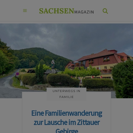
UNTERWEGS IN
FAMILIE
Eine Familienwanderung
zur Lausche im Zittauer
Gebirge