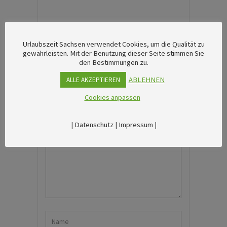
Urlaubszeit Sachsen verwendet Cookies, um die Qualität zu
gewährleisten. Mit der Benutzung dieser Seite stimmen Sie
den Bestimmungen zu.
ABLEHNEN
ALLE AKZEPTIEREN
Hinterlassen Sie einen Kommentar
Cookies anpassen
|
Datenschutz
|
Impressum
|