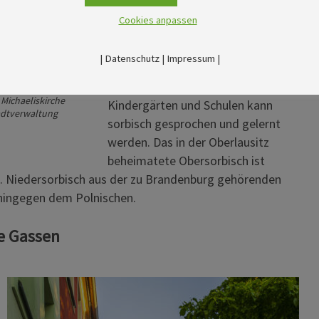
Zentrum dieses kleinsten slawischen
Cookies anpassen
Volkes, das sich schon im 7.
Jahrhundert in der Region
|
Datenschutz
|
Impressum
|
ansiedelte. Straßen und Plätze sind
zweisprachig beschildert, in
 Michaeliskirche
Kindergärten und Schulen kann
adtverwaltung
sorbisch gesprochen und gelernt
werden. Das in der Oberlausitz
beheimatete Obersorbisch ist
. Niedersorbisch aus der zu Brandenburg gehörenden
 hingegen dem Polnischen.
e Gassen