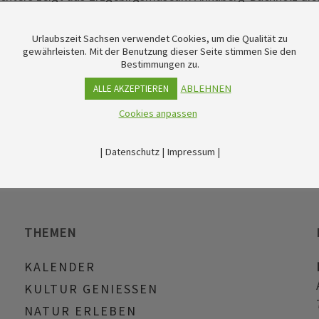
 und andere (Vor-)Arbeiten dieses Künstlers. Darüber hinaus 
e Anton Günther bei der Arbeit im Gottesgaber Torfstich ze
Urlaubszeit Sachsen verwendet Cookies, um die Qualität zu
gewährleisten. Mit der Benutzung dieser Seite stimmen Sie den
Bestimmungen zu.
ABLEHNEN
ALLE AKZEPTIEREN
Cookies anpassen
|
Datenschutz
|
Impressum
|
THEMEN
KALENDER
KULTUR GENIESSEN
NATUR ERLEBEN