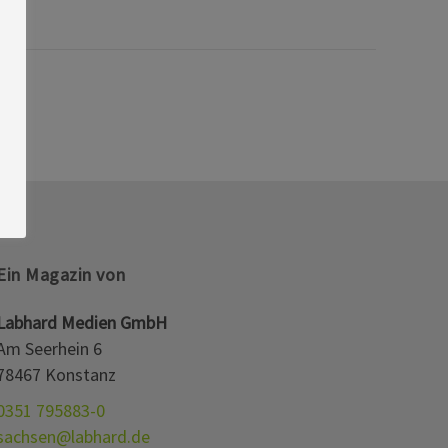
Ein Magazin von
Labhard Medien GmbH
Am Seerhein 6
78467 Konstanz
0351 795883-0
sachsen@labhard.de