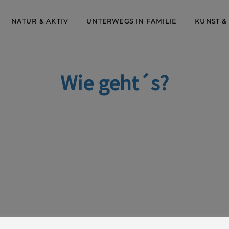
NATUR & AKTIV
UNTERWEGS IN FAMILIE
KUNST &
Wie geht´s?
mentale Gesundheit.