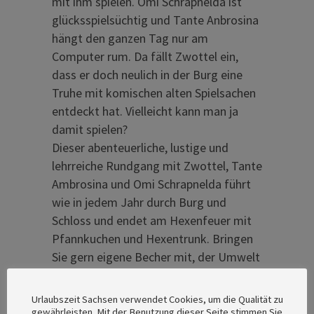
mit ihm spielen. Omi Schrapnelda ist
glücksspielsüchtig und Tante Anbrosina
hängt den ganzen Tag nur am
Computer rum. Da fällt Zwottel ein,
dass er doch neulich in der Burg eine
Truhe mit komischen alten Spielsachen
entdeckt hat. Vielleicht kann man ja
damit spielen?
Dieser abenteuerliche, lustige und
lehrreiche Rundgang mit Zwottel, Tante
Ambrosina und Omi Schrapnelda führt
wie in jedem Jahr durch Burg und
Schloss und endet am Hexenfeuer mit
Pfannkuchen und Hexentrunk. Bringen
Sie gern eigene Becher mit, der Umwelt
zuliebe… Schloss Weesenstein in
Müglitztal, jeweils 13 & 15 Uhr
Urlaubszeit Sachsen verwendet Cookies, um die Qualität zu
gewährleisten. Mit der Benutzung dieser Seite stimmen Sie