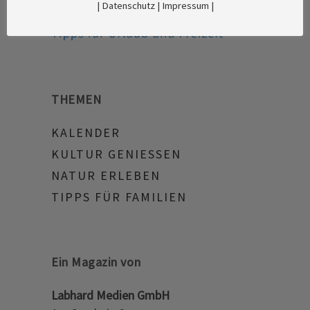
|
Datenschutz
|
Impressum
|
THEMEN
KALENDER
KULTUR GENIESSEN
NATUR ERLEBEN
TIPPS FÜR FAMILIEN
Ein Magazin von
Labhard Medien GmbH