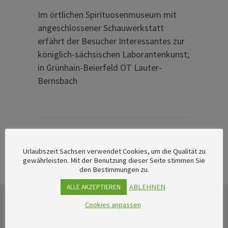
Im örtlichen Spirituosenmuseum mit
angeschlossener Schauwerkstatt
erfährt der Besucher Interessantes zur
königlich-sächsischen Laborantenkunst;
in Grünhain-Beierfeld OT Lauter-
Bernsbach
Urlaubszeit Sachsen verwendet Cookies, um die Qualität zu
gewährleisten. Mit der Benutzung dieser Seite stimmen Sie
den Bestimmungen zu.
ABLEHNEN
ALLE AKZEPTIEREN
Cookies anpassen