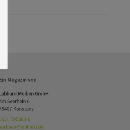
Ein Magazin von
Labhard Medien GmbH
Am Seerhein 6
78467 Konstanz
0351 795883-0
sachsen@labhard.de