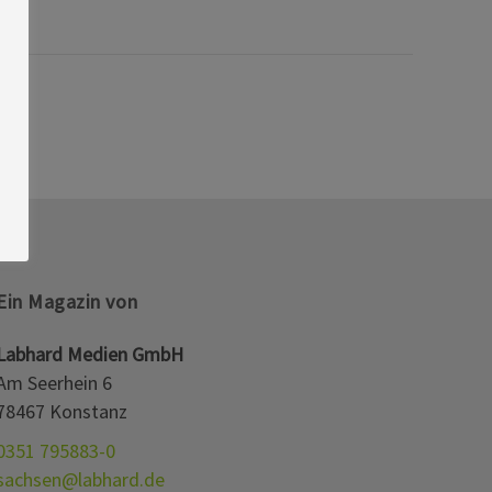
Ein Magazin von
Labhard Medien GmbH
Am Seerhein 6
78467 Konstanz
0351 795883-0
sachsen@labhard.de