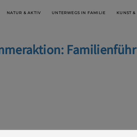
NATUR & AKTIV
UNTERWEGS IN FAMILIE
KUNST &
meraktion: Familienfüh
 kostenpflichtig