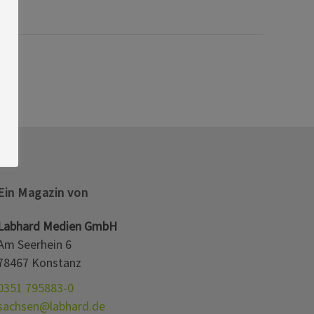
Ein Magazin von
Labhard Medien GmbH
Am Seerhein 6
78467 Konstanz
0351 795883-0
sachsen@labhard.de