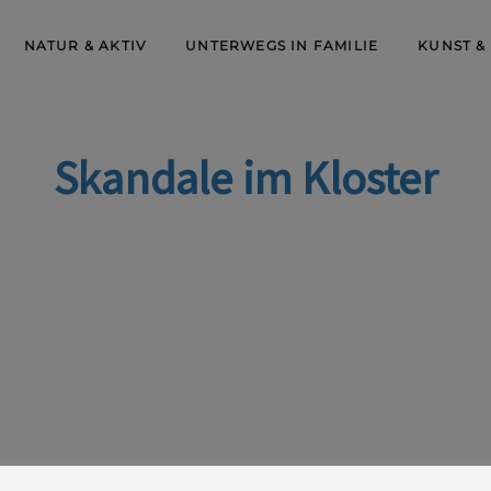
NATUR & AKTIV
UNTERWEGS IN FAMILIE
KUNST &
Skandale im Kloster
ossen, 11 & 15 Uhr