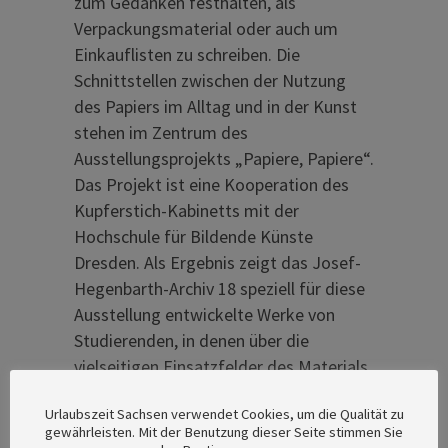
zum Gedanken festhalten, als
Verpackungsmaterial oder auch um
Einkauflisten zu schreiben. Die
Schnittstellen zwischen der Nutzung
des Papiers im Alltag und in der Kunst
stehen im Zentrum des
Ausstellungsprojekts „Papiere, Papiere“.
Das Projekt ist eine Kooperation des
Kupferstich-Kabinetts mit der
Hochschule für Bildende Künste
Dresden. Als Ergebnis zeigt das Josef-
Hegenbarth-Archiv 18 speziell für diese
Ausstellung entwickelte Werke von
Studierenden, in denen über die
vielseitigen Einsatzfelder des Materials
Papier reflektiert wird.
Urlaubszeit Sachsen verwendet Cookies, um die Qualität zu
gewährleisten. Mit der Benutzung dieser Seite stimmen Sie