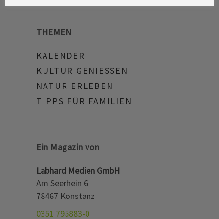
THEMEN
KALENDER
KULTUR GENIESSEN
NATUR ERLEBEN
TIPPS FÜR FAMILIEN
Ein Magazin von
Labhard Medien GmbH
Am Seerhein 6
78467 Konstanz
0351 795883-0