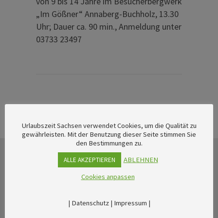
von 9 bis 14 Jahre im Besucherbergwerk
„Im Gößner“ Annaberg-Buchholz, 13.30
Uhr; Dauer ca. 90 min., Anmeldung unter
03733 23497
Urlaubszeit Sachsen verwendet Cookies, um die Qualität zu
gewährleisten. Mit der Benutzung dieser Seite stimmen Sie
den Bestimmungen zu.
ABLEHNEN
ALLE AKZEPTIEREN
Cookies anpassen
|
Datenschutz
|
Impressum
|