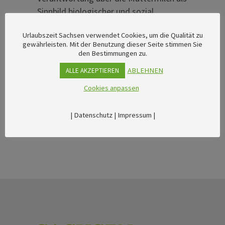
Sinnbild biologischer und sozial
erwarteter Fürsorge bis hin zu den
Urlaubszeit Sachsen verwendet Cookies, um die Qualität zu
vielschichtigen Normen, Ritualen und
gewährleisten. Mit der Benutzung dieser Seite stimmen Sie
Rollenbildern, die Frauen und weiblich
den Bestimmungen zu.
gelesene Körper mit dem Akt des
ABLEHNEN
ALLE AKZEPTIEREN
Nährens und Essens verbindet.
Cookies anpassen
|
Datenschutz
|
Impressum
|