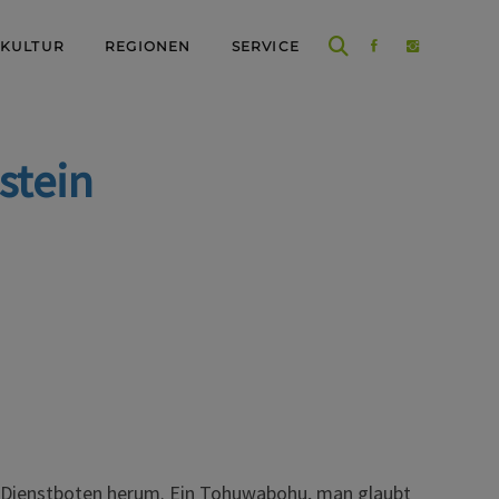
 KULTUR
REGIONEN
SERVICE
stein
n Dienstboten herum. Ein Tohuwabohu, man glaubt