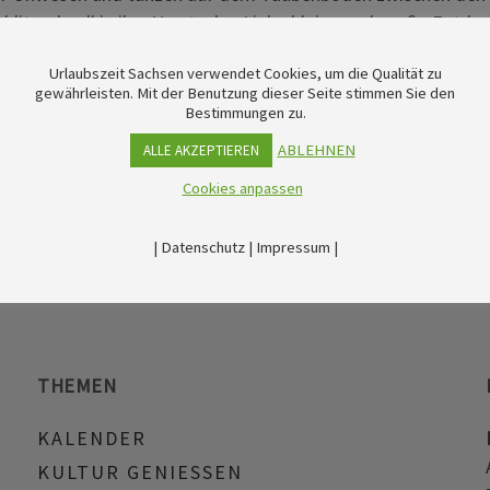
litzschnell in ihre Verstecke. Liebe kleine und große Entd
die oberste Etage. Zählt dort alle Mäuse, die ihr seht und 
Urlaubszeit Sachsen verwendet Cookies, um die Qualität zu
hließend eine kleine Nascherei an der Kasse. Schloss Weesen
gewährleisten. Mit der Benutzung dieser Seite stimmen Sie den
Bestimmungen zu.
ABLEHNEN
ALLE AKZEPTIEREN
Cookies anpassen
|
Datenschutz
|
Impressum
|
THEMEN
KALENDER
KULTUR GENIESSEN