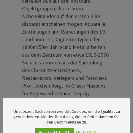
verteilen sich auf drei kostbare
Objektgruppen, die in ihrem
Nebeneinander auf den ersten Blick
disparat erscheinen mögen: Aquarelle,
Zeichnungen und Radierungen des 19.
Jahrhunderts, Daguerreotypien der
1840er/50er Jahre und Metallarbeiten
aus dem Zeitraum von etwa 1910-1970.
Sie alle stammen aus der Sammlung
des Chemnitzer Designers,
Restaurators, Verlegers und Forschers
Prof. Jochen Voigt im Grassi Museum
für Angewandte Kunst Leipzig.
Urlaubszeit Sachsen verwendet Cookies, um die Qualität zu
gewährleisten. Mit der Benutzung dieser Seite stimmen Sie
den Bestimmungen zu.
ABLEHNEN
ALLE AKZEPTIEREN