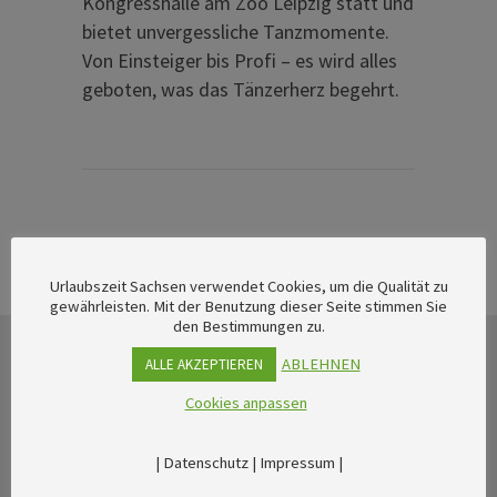
Kongresshalle am Zoo Leipzig statt und
bietet unvergessliche Tanzmomente.
Von Einsteiger bis Profi – es wird alles
geboten, was das Tänzerherz begehrt.
Urlaubszeit Sachsen verwendet Cookies, um die Qualität zu
gewährleisten. Mit der Benutzung dieser Seite stimmen Sie
den Bestimmungen zu.
ABLEHNEN
ALLE AKZEPTIEREN
Cookies anpassen
|
Datenschutz
|
Impressum
|