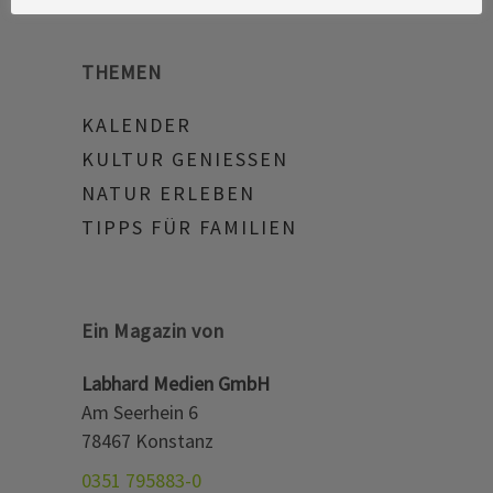
THEMEN
KALENDER
KULTUR GENIESSEN
NATUR ERLEBEN
TIPPS FÜR FAMILIEN
Ein Magazin von
Labhard Medien GmbH
Am Seerhein 6
78467 Konstanz
0351 795883-0