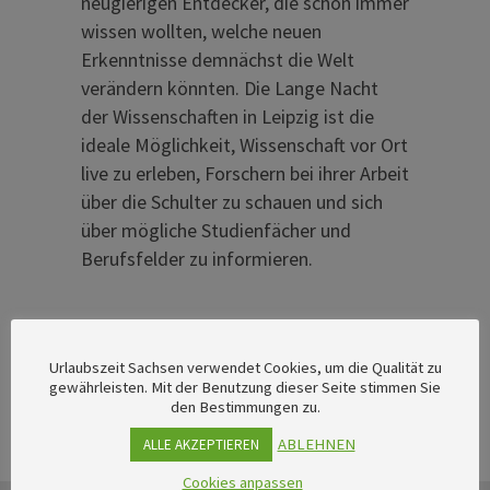
neugierigen Entdecker, die schon immer
wissen wollten, welche neuen
Erkenntnisse demnächst die Welt
verändern könnten. Die Lange Nacht
der Wissenschaften in Leipzig ist die
ideale Möglichkeit, Wissenschaft vor Ort
live zu erleben, Forschern bei ihrer Arbeit
über die Schulter zu schauen und sich
über mögliche Studienfächer und
Berufsfelder zu informieren.
Urlaubszeit Sachsen verwendet Cookies, um die Qualität zu
gewährleisten. Mit der Benutzung dieser Seite stimmen Sie
den Bestimmungen zu.
ABLEHNEN
ALLE AKZEPTIEREN
Cookies anpassen