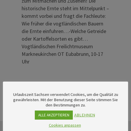
zum Mitmachen und Zusehen! Die
historische Ernte steht im Mittelpunkt –
kommt vorbei und fragt die Fachleute:
Wie früher die vogtländischen Bauern
die Ernte einfuhren…-Welche Getreide
oder Kartoffelsorten es gibt…
Vogtländischen Freilichtmuseum
Markneukirchen OT Eubabrunn, 10-17
Uhr
Urlaubszeit Sachsen verwendet Cookies, um die Qualität zu
gewährleisten. Mit der Benutzung dieser Seite stimmen Sie
den Bestimmungen zu.
ABLEHNEN
ALLE AKZEPTIEREN
Cookies anpassen