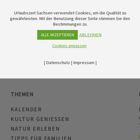
(mit der Steinchenbande Waldheim), im Stadtmuseum in Dö
Urlaubszeit Sachsen verwendet Cookies, um die Qualität zu
gewährleisten. Mit der Benutzung dieser Seite stimmen Sie den
Bestimmungen zu.
ABLEHNEN
ALLE AKZEPTIEREN
Cookies anpassen
|
Datenschutz
|
Impressum
|
THEMEN
KALENDER
KULTUR GENIESSEN
NATUR ERLEBEN
TIPPS FÜR FAMILIEN