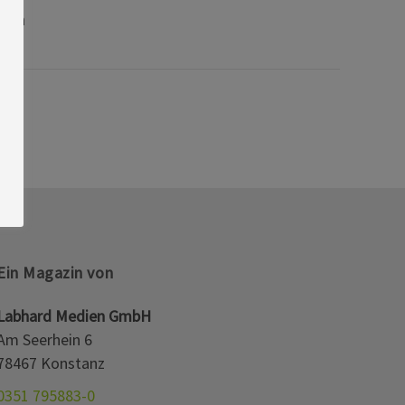
beln
Ein Magazin von
Labhard Medien GmbH
Am Seerhein 6
78467 Konstanz
0351 795883-0