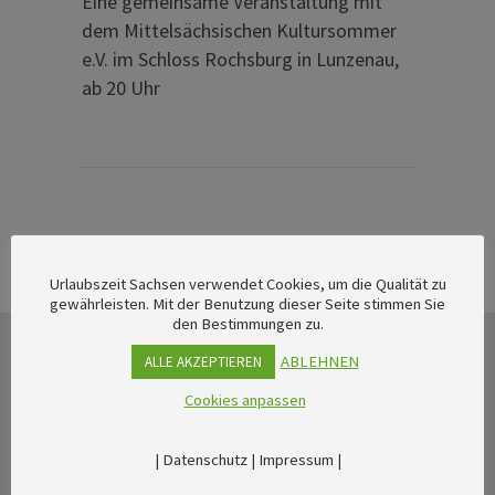
Eine gemeinsame Veranstaltung mit
dem Mittelsächsischen Kultursommer
e.V. im Schloss Rochsburg in Lunzenau,
ab 20 Uhr
Urlaubszeit Sachsen verwendet Cookies, um die Qualität zu
gewährleisten. Mit der Benutzung dieser Seite stimmen Sie
den Bestimmungen zu.
ABLEHNEN
ALLE AKZEPTIEREN
Cookies anpassen
|
Datenschutz
|
Impressum
|