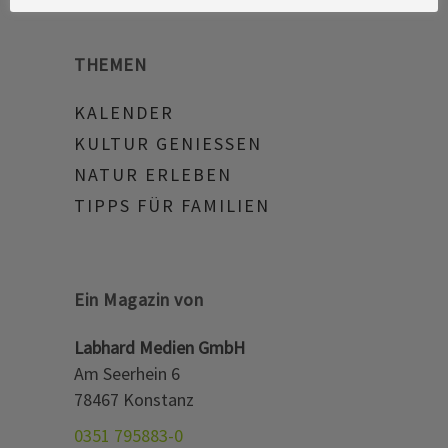
THEMEN
KALENDER
KULTUR GENIESSEN
NATUR ERLEBEN
TIPPS FÜR FAMILIEN
Ein Magazin von
Labhard Medien GmbH
Am Seerhein 6
78467 Konstanz
0351 795883-0