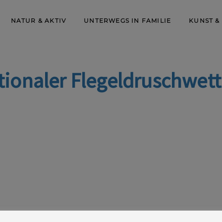
NATUR & AKTIV
UNTERWEGS IN FAMILIE
KUNST &
tionaler Flegeldruschwe