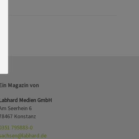
Ein Magazin von
Labhard Medien GmbH
Am Seerhein 6
78467 Konstanz
0351 795883-0
sachsen@labhard.de