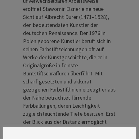
unverwechselbaren Arbeitsweise
eröffnet Sławomir Elsner eine neue
Sicht auf Albrecht Dürer (1471–1528),
den bedeutendsten Künstler der
deutschen Renaissance. Der 1976 in
Polen geborene Künstler beruft sich in
seinen Farbstiftzeichnungen oft auf
Werke der Kunstgeschichte, die er in
Originalgröße in feinste
Buntstiftschraffuren überführt. Mit
scharf gesetzten und akkurat
gezogenen Farbstiftlinien erzeugt er aus
der Nähe betrachtet flirrende
Farbballungen, deren Leichtigkeit
zugleich leuchtende Tiefe besitzen. Erst
der Blick aus der Distanz ermöglicht
das Erkennen von konturlosen Formen
und Figuren. Zu sehen in der