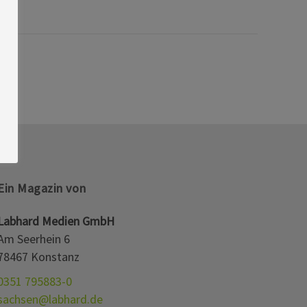
Ein Magazin von
Labhard Medien GmbH
Am Seerhein 6
78467 Konstanz
0351 795883-0
sachsen@labhard.de