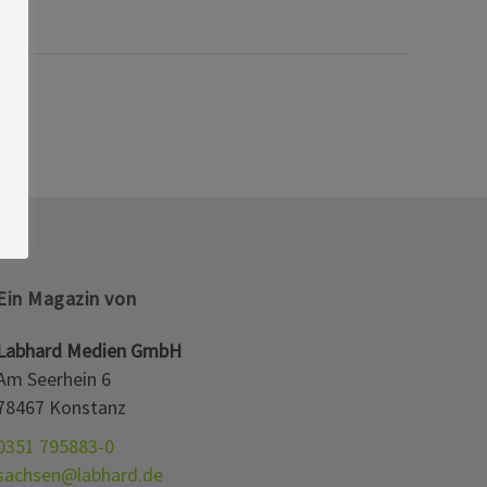
Ein Magazin von
Labhard Medien GmbH
Am Seerhein 6
78467 Konstanz
0351 795883-0
sachsen@labhard.de