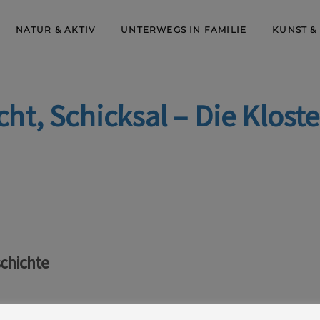
NATUR & AKTIV
UNTERWEGS IN FAMILIE
KUNST &
ht, Schicksal – Die Klost
schichte
lichtig