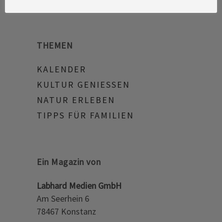
THEMEN
KALENDER
KULTUR GENIESSEN
NATUR ERLEBEN
TIPPS FÜR FAMILIEN
Ein Magazin von
Labhard Medien GmbH
Am Seerhein 6
78467 Konstanz