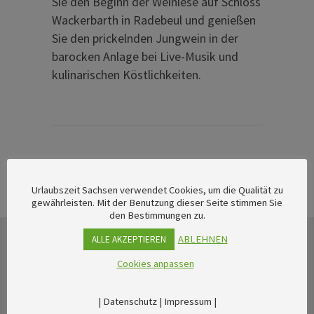
Sie den Beginn der Weinlese auf Schloss
Wackerbarth in Radebeul und genießen
Sie den prickelnden Jungwein in der
barocken Anlage bei Live-Musik und
kulinarischen Köstlichkeiten.
Urlaubszeit Sachsen verwendet Cookies, um die Qualität zu
gewährleisten. Mit der Benutzung dieser Seite stimmen Sie
den Bestimmungen zu.
ABLEHNEN
ALLE AKZEPTIEREN
Cookies anpassen
|
Datenschutz
|
Impressum
|