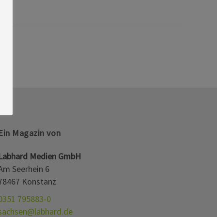
Ein Magazin von
Labhard Medien GmbH
Am Seerhein 6
78467 Konstanz
0351 795883-0
sachsen@labhard.de