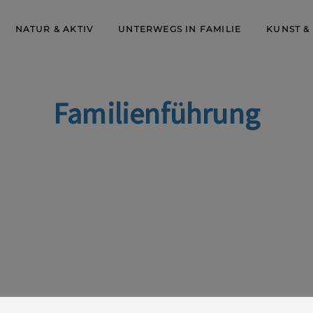
NATUR & AKTIV
UNTERWEGS IN FAMILIE
KUNST &
Familienführung
lashütte/Sa., Beginn 11 Uhr, ca. 60 min