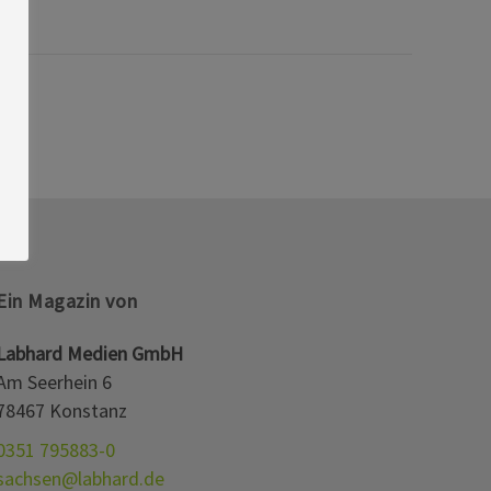
Ein Magazin von
Labhard Medien GmbH
Am Seerhein 6
78467 Konstanz
0351 795883-0
sachsen@labhard.de