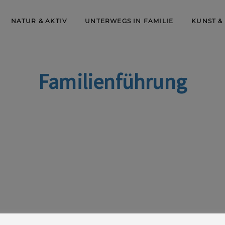
NATUR & AKTIV
UNTERWEGS IN FAMILIE
KUNST &
Familienführung
lashütte/Sa., Beginn 14 Uhr, ca. 60 min