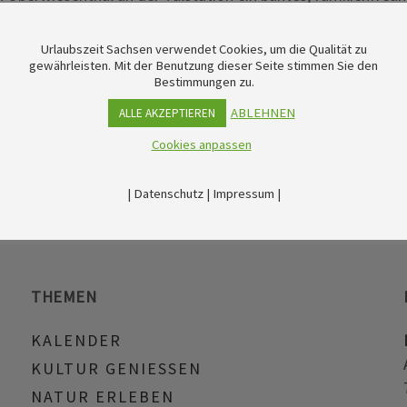
r ins Abenteuer zu vergünstigten Preisen und dürft euch auf
e Kostüme sorgen zusätzlich für echte Eröffnungsstimmung.
Urlaubszeit Sachsen verwendet Cookies, um die Qualität zu
gewährleisten. Mit der Benutzung dieser Seite stimmen Sie den
Bestimmungen zu.
ABLEHNEN
ALLE AKZEPTIEREN
Cookies anpassen
|
Datenschutz
|
Impressum
|
THEMEN
KALENDER
KULTUR GENIESSEN
NATUR ERLEBEN