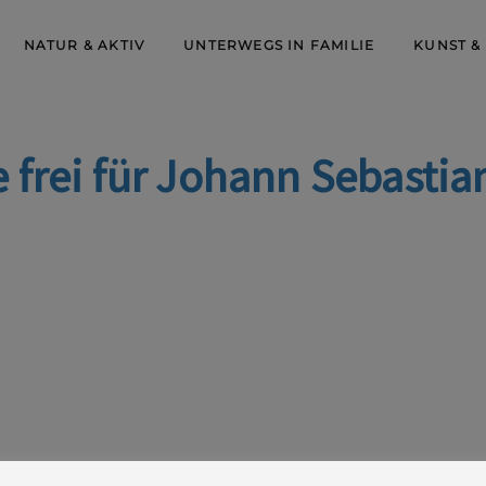
NATUR & AKTIV
UNTERWEGS IN FAMILIE
KUNST &
 frei für Johann Sebastia