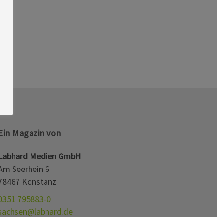
Ein Magazin von
Labhard Medien GmbH
Am Seerhein 6
78467 Konstanz
0351 795883-0
sachsen@labhard.de