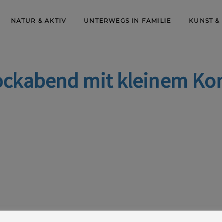
NATUR & AKTIV
UNTERWEGS IN FAMILIE
KUNST &
ockabend mit kleinem Kon