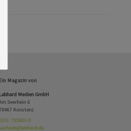
Ein Magazin von
Labhard Medien GmbH
Am Seerhein 6
78467 Konstanz
0351 795883-0
sachsen@labhard.de