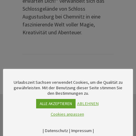
erwarten Dich!“ verwandelt sich das
Schlossgelände von Schloss
Augustusburg bei Chemnitz in eine
faszinierende Welt voller Magie,
Kreativität und Abenteuer.
Urlaubszeit Sachsen verwendet Cookies, um die Qualität zu
gewährleisten. Mit der Benutzung dieser Seite stimmen Sie
den Bestimmungen zu.
ABLEHNEN
ALLE AKZEPTIEREN
Cookies anpassen
|
Datenschutz
|
Impressum
|