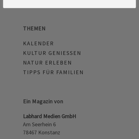
THEMEN
KALENDER
KULTUR GENIESSEN
NATUR ERLEBEN
TIPPS FÜR FAMILIEN
Ein Magazin von
Labhard Medien GmbH
Am Seerhein 6
78467 Konstanz