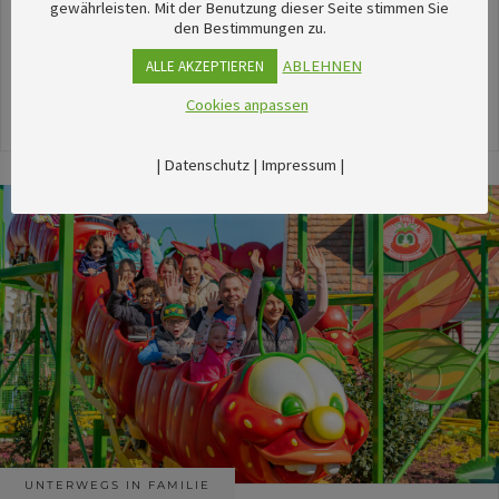
unserem umfangreichen Kalender sechsTipps für
gewährleisten. Mit der Benutzung dieser Seite stimmen Sie
den Bestimmungen zu.
stimmungsvolle Veranstaltungen im August
herausgesucht.
ABLEHNEN
ALLE AKZEPTIEREN
Cookies anpassen
24. Juli 2026
|
Datenschutz
|
Impressum
|
UNTERWEGS IN FAMILIE