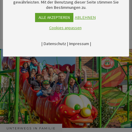
unserem umfangreichen Kalender sechsTipps für
gewährleisten. Mit der Benutzung dieser Seite stimmen Sie
den Bestimmungen zu.
stimmungsvolle Veranstaltungen im August
herausgesucht.
ABLEHNEN
ALLE AKZEPTIEREN
Cookies anpassen
24. Juli 2026
|
Datenschutz
|
Impressum
|
UNTERWEGS IN FAMILIE