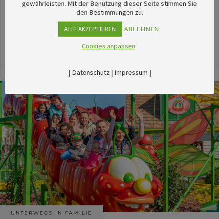
unserem umfangreichen Kalender sechsTipps für
gewährleisten. Mit der Benutzung dieser Seite stimmen Sie
den Bestimmungen zu.
stimmungsvolle Veranstaltungen im August
herausgesucht.
ABLEHNEN
ALLE AKZEPTIEREN
Cookies anpassen
24. Juli 2026
|
Datenschutz
|
Impressum
|
UNTERWEGS IN FAMILIE