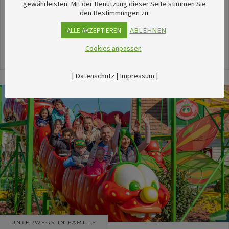
unserem umfangreichen Kalender sechsTipps für
gewährleisten. Mit der Benutzung dieser Seite stimmen Sie
den Bestimmungen zu.
stimmungsvolle Veranstaltungen im August
herausgesucht.
ABLEHNEN
ALLE AKZEPTIEREN
Cookies anpassen
24. Juli 2026
|
Datenschutz
|
Impressum
|
UNTERWEGS IN FAMILIE