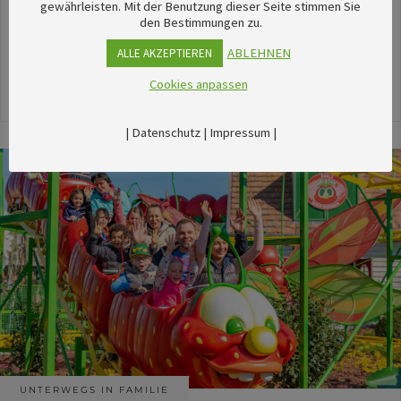
unserem umfangreichen Kalender sechsTipps für
gewährleisten. Mit der Benutzung dieser Seite stimmen Sie
den Bestimmungen zu.
stimmungsvolle Veranstaltungen im August
herausgesucht.
ABLEHNEN
ALLE AKZEPTIEREN
Cookies anpassen
24. Juli 2026
|
Datenschutz
|
Impressum
|
UNTERWEGS IN FAMILIE