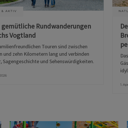
 & AKTIV
NATU
i gemütliche Rundwanderungen
De
chs Vogtland
Br
pe
amilienfreundlichen Touren sind zwischen
n und zehn Kilometern lang und verbinden
Das
, Sagengeschichte und Sehenswürdigkeiten.
Gäs
idy
 2026
1. Ap