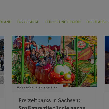
LBLAND
ERZGEBIRGE
LEIPZIG UND REGION
OBERLAUSIT
UNTERWEGS IN FAMILIE
Freizeitparks in Sachsen:
Spaßgarantie für die ganze