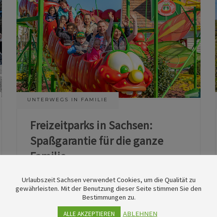
UNTERWEGS IN FAMILIE
Freizeitparks in Sachsen:
Spaßgarantie für die ganze
Familie
Urlaubszeit Sachsen verwendet Cookies, um die Qualität zu
11. Juni 2026
gewährleisten. Mit der Benutzung dieser Seite stimmen Sie den
Bestimmungen zu.
ABLEHNEN
ALLE AKZEPTIEREN