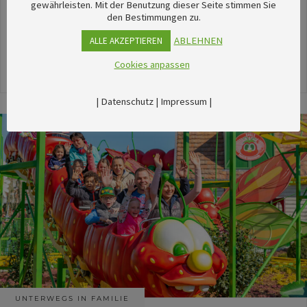
unserem umfangreichen Kalender sechsTipps für
gewährleisten. Mit der Benutzung dieser Seite stimmen Sie
den Bestimmungen zu.
stimmungsvolle Veranstaltungen im August
herausgesucht.
ABLEHNEN
ALLE AKZEPTIEREN
Cookies anpassen
24. Juli 2026
|
Datenschutz
|
Impressum
|
UNTERWEGS IN FAMILIE