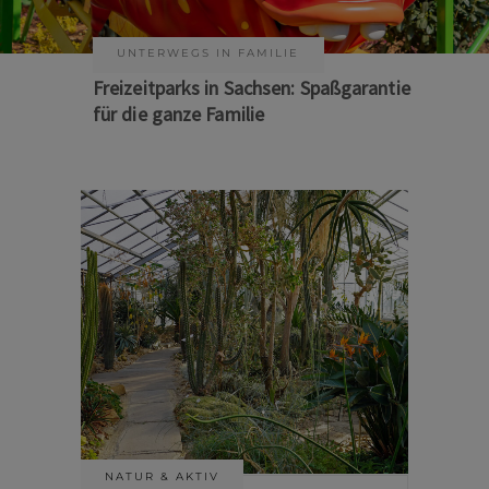
UNTERWEGS IN FAMILIE
KUNST & KULTUR
Freizeitparks in Sachsen: Spaßgarantie
Sommer auf Sachsens Theaterbühnen
für die ganze Familie
NATUR & AKTIV