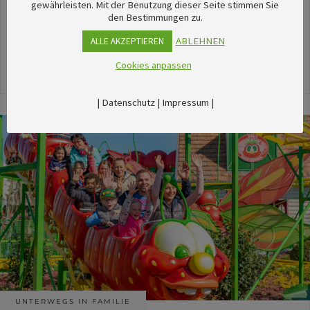
unserem umfangreichen Kalender sechsTipps für
gewährleisten. Mit der Benutzung dieser Seite stimmen Sie
den Bestimmungen zu.
stimmungsvolle Veranstaltungen im August
herausgesucht.
ABLEHNEN
ALLE AKZEPTIEREN
Cookies anpassen
24. Juli 2026
|
Datenschutz
|
Impressum
|
UNTERWEGS IN FAMILIE